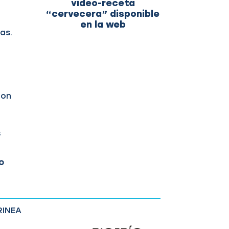
video-receta
“cervecera” disponible
en la web
as.
con
s
o