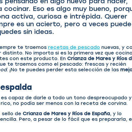
s pensando en algo nuevo para hacer,
 cocinar. Eso es algo muy bueno, porq
na activa, curiosa e intrépida. Querer
mpre es un acierto, pero a veces puede
uedes sin ideas.
siempre te traemos
recetas de pescado
nuevas, y c
r distinto. No importa si es la primera vez que cocin
antes con este producto. En
Crianza de Mares y Ríos 
que te traemos como el pescado: frescas y recién
ood
. ¡No te puedes perder esta selección de las
mejo
 espalda
, es capaz de darle a todo un tono despreocupado y
rico, no podía ser menos con la receta de corvina.
 sello de
Crianza de Mares y Ríos de España
, y lo
cilla. Pero, a pesar de lo fácil que es prepararla, e