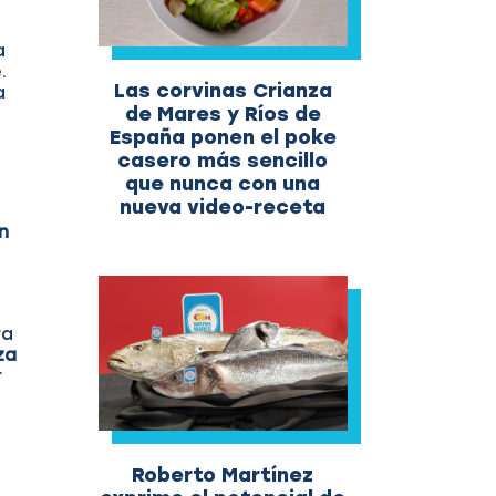
a
.
Las corvinas Crianza
a
de Mares y Ríos de
España ponen el poke
casero más sencillo
que nunca con una
nueva video-receta
n
ra
za
r
Roberto Martínez