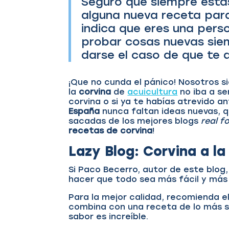
Seguro que siempre está
alguna nueva receta para
indica que eres una perso
probar cosas nuevas sie
darse el caso de que te q
¡Que no cunda el pánico! Nosotros 
la
corvina
de
acuicultura
no iba a se
corvina o si ya te habías atrevido 
España
nunca faltan ideas nuevas, 
sacadas de los mejores blogs
real f
recetas de corvina
!
Lazy Blog: Corvina a la
Si Paco Becerro, autor de este blog
hacer que todo sea más fácil y más 
Para la mejor calidad, recomienda el
combina con una receta de lo más sen
sabor es increíble.