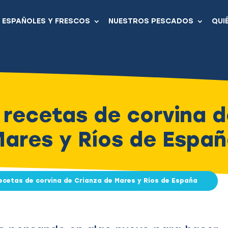
ESPAÑOLES Y FRESCOS
NUESTROS PESCADOS
QUI
 recetas de corvina d
ares y Ríos de Espa
ecetas de corvina de Crianza de Mares y Ríos de España