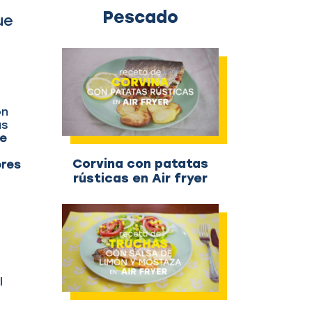
Pescado
ue
on
as
de
Corvina con patatas
res
rústicas en Air fryer
l