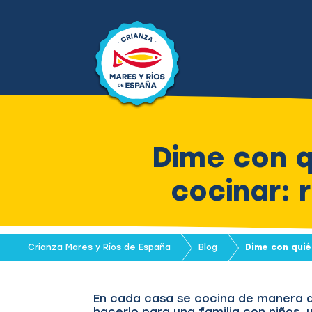
Dime con q
cocinar: 
Crianza Mares y Ríos de España
Blog
Dime con quié
En cada casa se cocina de manera di
hacerlo para una familia con niños,