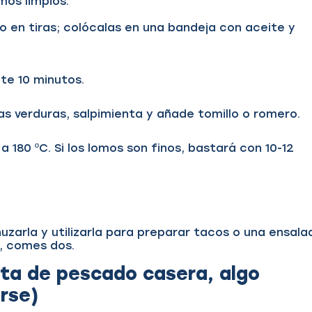
omos limpios.
o en tiras; colócalas en una bandeja con aceite y
nte 10 minutos.
las verduras, salpimienta y añade tomillo o romero.
 180 ºC. Si los lomos son finos, bastará con 10-12
zarla y utilizarla para preparar tacos o una ensala
ez, comes dos.
ceta de pescado casera
,
algo
arse)