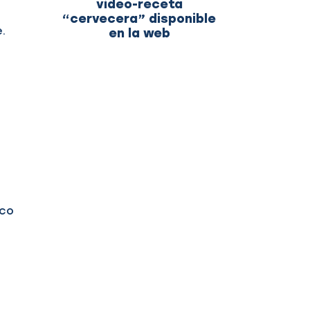
video-receta
“cervecera” disponible
e.
en la web
oco