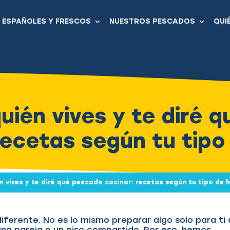
ESPAÑOLES Y FRESCOS
NUESTROS PESCADOS
QUI
uién vives y te diré 
recetas según tu tip
n vives y te diré qué pescado cocinar: recetas según tu tipo de
ferente. No es lo mismo preparar algo solo para ti
 una pareja o un piso compartido. Por eso, hemos