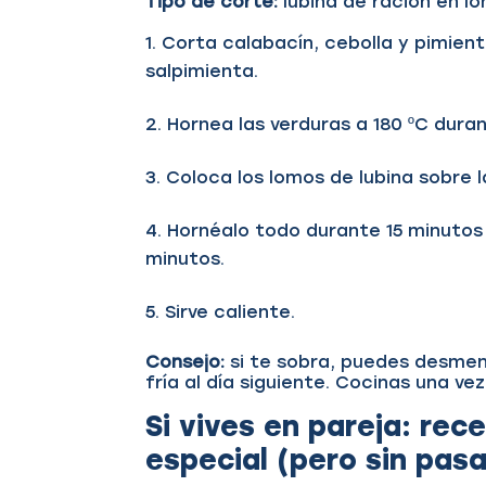
Tipo de corte:
lubina de ración en l
Corta calabacín, cebolla y pimient
salpimienta.
Hornea las verduras a 180 ºC dura
Coloca los lomos de lubina sobre 
Hornéalo todo durante 15 minutos a
minutos.
Sirve caliente.
Consejo:
si te sobra, puedes desmenu
fría al día siguiente. Cocinas una v
Si vives en pareja: re
especial (pero sin pas