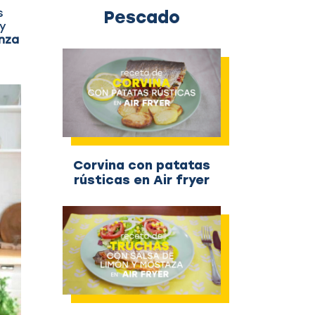
s
Pescado
 y
nza
Corvina con patatas
rústicas en Air fryer