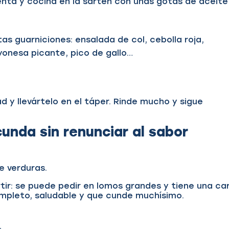
enta y cocina en la sartén con unas gotas de aceite
ntas guarniciones: ensalada de col, cebolla roja,
yonesa picante, pico de gallo…
d y llevártelo en el táper. Rinde mucho y sigue
cunda sin renunciar al sabor
de verduras.
ir: se puede pedir en lomos grandes y tiene una ca
ompleto, saludable y que cunde muchísimo.