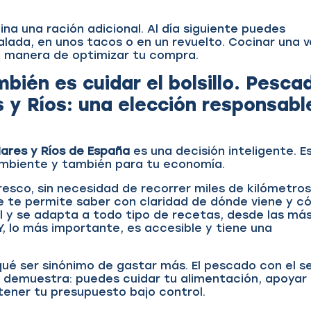
cina una ración adicional. Al día siguiente puedes
alada, en unos tacos o en un revuelto. Cocinar una 
e manera de optimizar tu compra.
ién es cuidar el bolsillo
.
Pesca
s y Ríos: una elección responsabl
ares y Ríos de España
es una decisión inteligente. E
ambiente y también para tu economía.
fresco, sin necesidad de recorrer miles de kilómetros
ue te permite saber con claridad de dónde viene y 
til y se adapta a todo tipo de recetas, desde las má
Y, lo más importante, es accesible y tiene una
ué ser sinónimo de gastar más. El pescado con el se
o demuestra: puedes cuidar tu alimentación, apoyar
tener tu presupuesto bajo control.