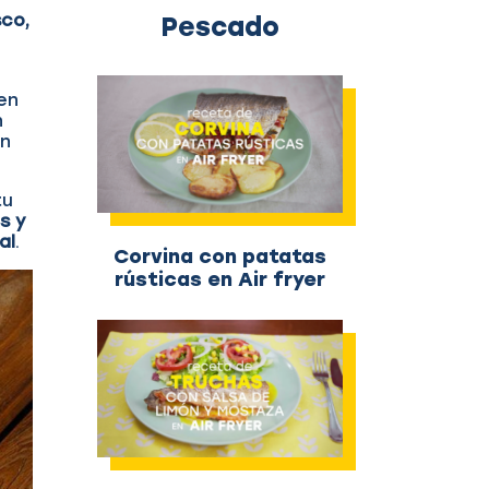
sco,
Pescado
en
n
en
tu
s y
al
.
Corvina con patatas
rústicas en Air fryer