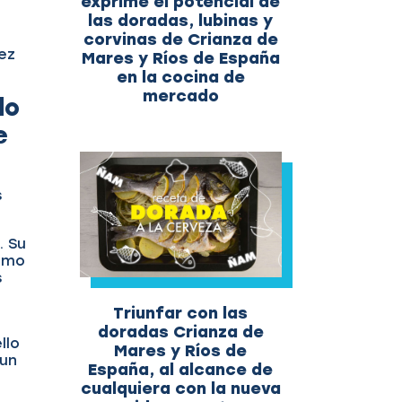
exprime el potencial de
las doradas, lubinas y
corvinas de Crianza de
vez
Mares y Ríos de España
en la cocina de
mercado
do
e
s
. Su
cómo
s
Triunfar con las
doradas Crianza de
llo
Mares y Ríos de
 un
España, al alcance de
cualquiera con la nueva