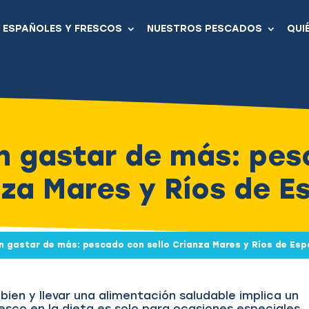
ESPAÑOLES Y FRESCOS
NUESTROS PESCADOS
QUI
n gastar de más: pes
nza Mares y Ríos de E
n gastar de más: pescado con sello Crianza Mares y Ríos de Es
en y llevar una alimentación saludable implica un
esco en la dieta es solo para ocasiones especiales.