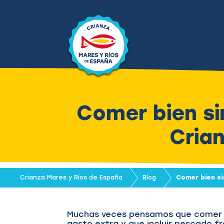
Comer bien si
Cria
Crianza Mares y Ríos de España
Blog
Comer bien si
Muchas veces pensamos que comer bi
gasto extra y que incluir pescado fr